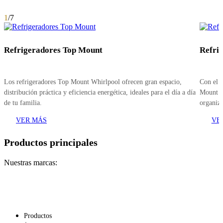
1
/
7
Refrigeradores Top Mount
Refri
Los refrigeradores Top Mount Whirlpool ofrecen gran espacio,
Con el c
distribución práctica y eficiencia energética, ideales para el día a día
Mount Wh
de tu familia.
organiza
VER MÁS
VE
Productos principales
Nuestras marcas:
Productos