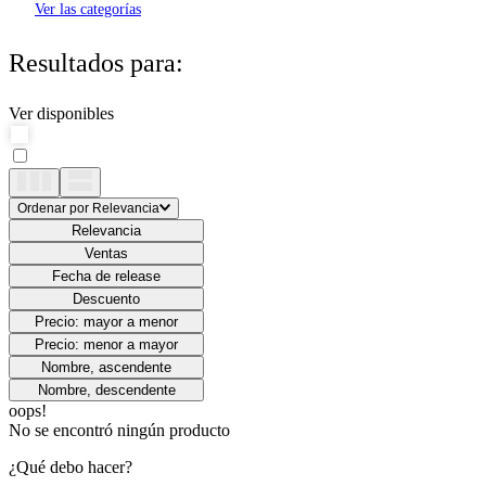
Ver las categorías
Resultados para:
Ver disponibles
Ordenar por
Relevancia
Relevancia
Ventas
Fecha de release
Descuento
Precio: mayor a menor
Precio: menor a mayor
Nombre, ascendente
Nombre, descendente
oops!
No se encontró ningún producto
¿Qué debo hacer?